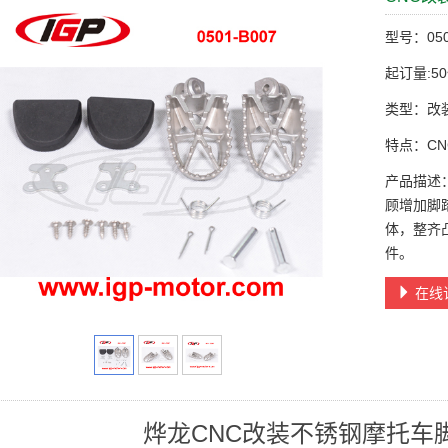
型号：050
起订量:5
类型：改
特点：C
产品描述
顾增加脚
体，整齐
件。
在线
烨龙CNC改装不锈钢摩托车脚踏0