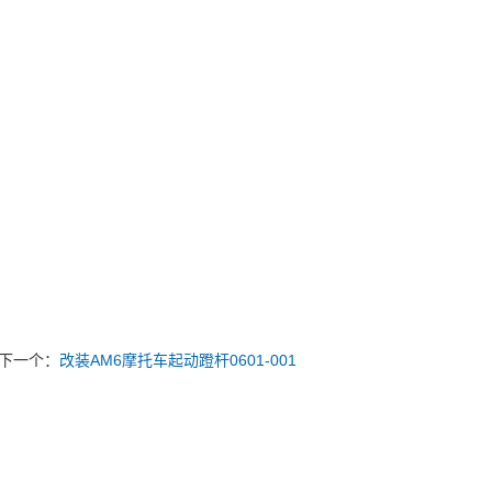
下一个：
改装AM6摩托车起动蹬杆0601-001