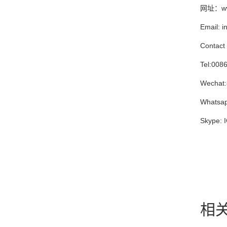
网址：www
Email: 
Contact 
Tel:008
Wechat:
Whatsa
Skype:
相