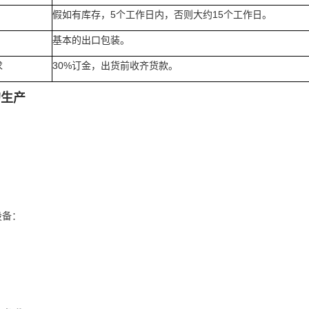
假如有库存，5个工作日内，否则大约15个工作日。
基本的出口包装。
求
30%订金，出货前收齐货款。
的生产
设备：