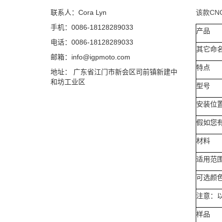
联系人：Cora Lyn
该款C
手机：0086-18128289033
产品
电话：0086-18128289033
其它命
邮箱：info@igpmoto.com
特点
地址： 广东省江门市新会区司前镇新建中
和坊工业区
型号
安装位
假如您
材料
适用范
可选颜
注意：
样品