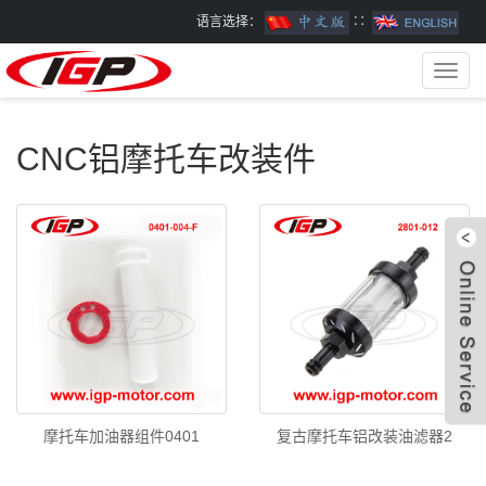
语言选择：
∷
Toggl
navig
CNC铝摩托车改装件
W
摩托车加油器组件0401
复古摩托车铝改装油滤器2